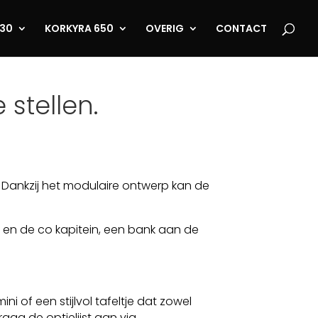
530
KORKYRA 650
OVERIG
CONTACT
stellen.
. Dankzij het modulaire ontwerp kan de
 en de co kapitein, een bank aan de
ni of een stijlvol tafeltje dat zowel
raag de optielijst aan via