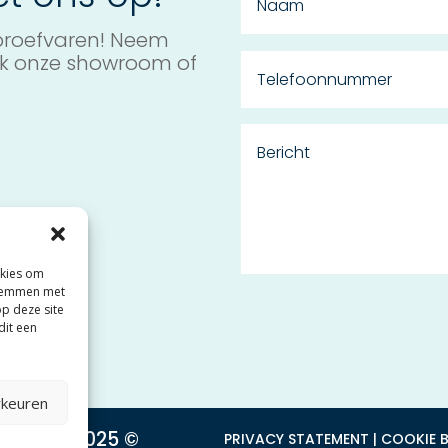
 proefvaren! Neem
ek onze showroom of
okies om
 stemmen met
op deze site
dit een
rkeuren
 DEALER 2025 ©
PRIVACY STATEMENT
|
COOKIE B