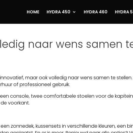
HOME
HYDRA 450
HYDRA 460
HYDRA 
ledig naar wens samen te 
 innovatief, maar ook volledig naar wens samen te stellen
rhuur of professioneel gebruik.
 een console, twee comfortabele stoelen voor de kapitein
 de voorkant.
 een zonnedek, kussensets in verschillende kleuren, een bimi
rden geplaatst. En er is meer. Benieuwd naar alle opties? V