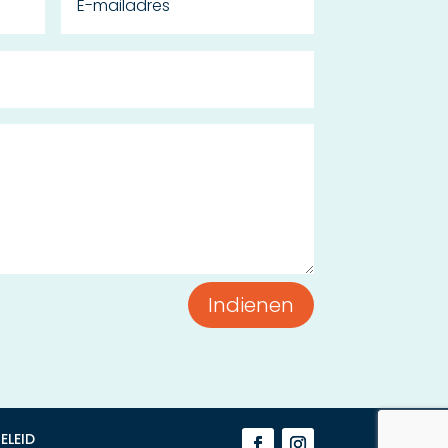
Indienen
ELEID