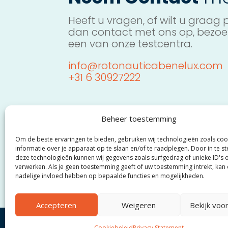
Heeft u vragen, of wilt u graag
dan contact met ons op, bezo
een van onze testcentra.
info@rotonauticabenelux.com
+31 6 30927222
Beheer toestemming
Om de beste ervaringen te bieden, gebruiken wij technologieën zoals co
informatie over je apparaat op te slaan en/of te raadplegen. Door in te
deze technologieën kunnen wij gegevens zoals surfgedrag of unieke ID's 
verwerken. Als je geen toestemming geeft of uw toestemming intrekt, kan 
nadelige invloed hebben op bepaalde functies en mogelijkheden.
Accepteren
Weigeren
Bekijk voo
OFFICIAL ROTO NAUTICA BENELUX
Cookiebeleid
Privacy Statement