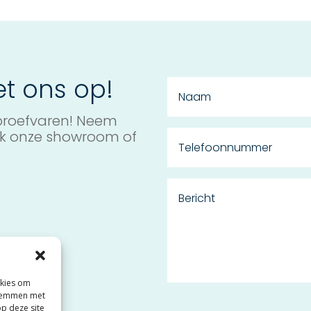
t ons op!
 proefvaren! Neem
ek onze showroom of
okies om
 stemmen met
op deze site